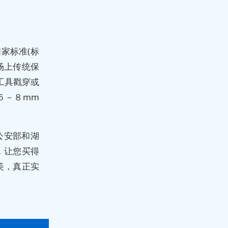
国家标准(标
场上传统保
工具戳穿或
５－８mm
公安部和湖
，让您买得
美，真正实