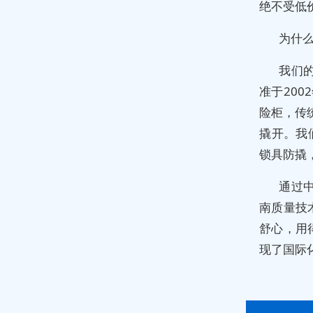
绝不受低
为什
我们的
准于20
险柜，传
撬开。我
锁具防撬
通过
南质量技
舒心，用
现了国际