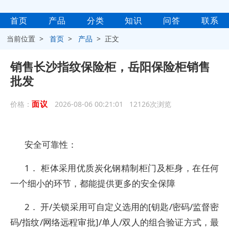
首页
产品
分类
知识
问答
联系
当前位置 >
首页
>
产品
> 正文
销售长沙指纹保险柜，岳阳保险柜销售
批发
面议
价格：
2026-08-06 00:21:01 12126次浏览
安全可靠性：
1． 柜体采用优质炭化钢精制柜门及柜身，在任何
一个细小的环节，都能提供更多的安全保障
2． 开/关锁采用可自定义选用的[钥匙/密码/监督密
码/指纹/网络远程审批]/单人/双人的组合验证方式，最